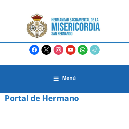
facebook
x
instagram
youtube
whatsapp
tiktok2
Portal de Hermano