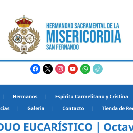
facebook
x
instagram
youtube
whatsapp
tiktok2
Hermanos
Espiritu Carmelitano y Cristina
cias
Galeria
Contacto
Tienda de Re
UO EUCARÍSTICO | Octava