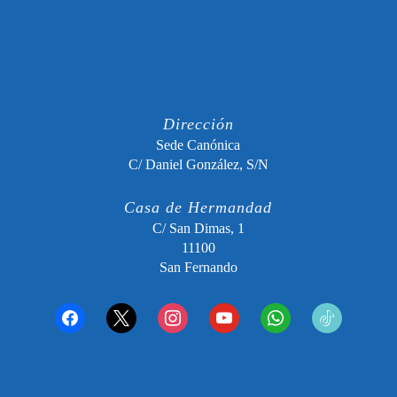
Dirección
Sede Canónica
C/ Daniel González, S/N
Casa de Hermandad
C/ San Dimas, 1
11100
San Fernando
facebook
x
instagram
youtube
whatsapp
tiktok2