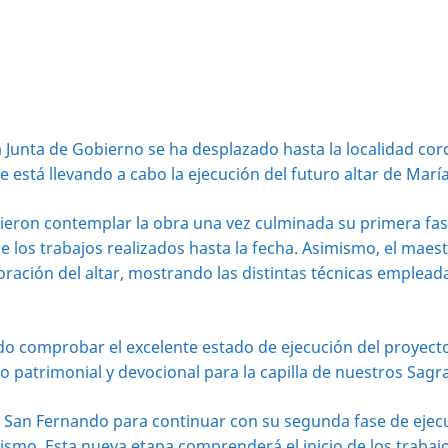
Junta de Gobierno se ha desplazado hasta la localidad cord
 está llevando a cabo la ejecución del futuro altar de María
dieron contemplar la obra una vez culminada su primera fase
de los trabajos realizados hasta la fecha. Asimismo, el mae
oración del altar, mostrando las distintas técnicas emplead
do comprobar el excelente estado de ejecución del proyect
patrimonial y devocional para la capilla de nuestros Sagra
a San Fernando para continuar con su segunda fase de ejecuci
l mismo. Esta nueva etapa comprenderá el inicio de los trab