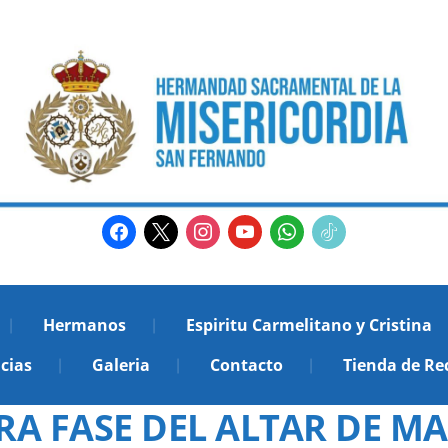
facebook
x
instagram
youtube
whatsapp
tiktok2
Hermanos
Espiritu Carmelitano y Cristina
cias
Galeria
Contacto
Tienda de Re
A FASE DEL ALTAR DE MA