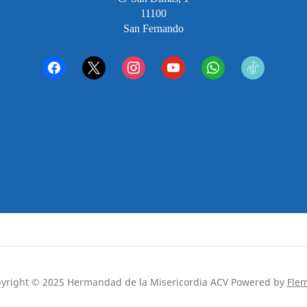
11100
San Fernando
facebook
x
instagram
youtube
whatsapp
tiktok2
yright © 2025 Hermandad de la Misericordia ACV
Powered by
Fle