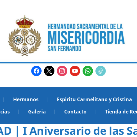
facebook
x
instagram
youtube
whatsapp
tiktok2
Hermanos
Espiritu Carmelitano y Cristina
cias
Galeria
Contacto
Tienda de Re
 | I Aniversario de las S