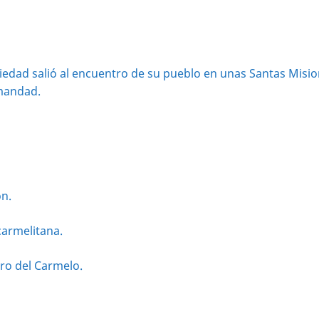
Piedad salió al encuentro de su pueblo en unas Santas Misi
mandad.
ón.
carmelitana.
aro del Carmelo.