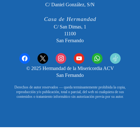
C/ Daniel González, S/N
Casa de Hermandad
C/ San Dimas, 1
11100
San Fernando
facebook
x
instagram
youtube
whatsapp
tiktok2
© 2025 Hermandad de la Misericordia ACV
San Fernando
Derechos de autor reservados — queda terminantemente prohibida la copia,
reproducción y/o publicación, total o parcial, del web ni cualquiera de sus
contenidos o tratamiento informático sin autorización previa por su autor.