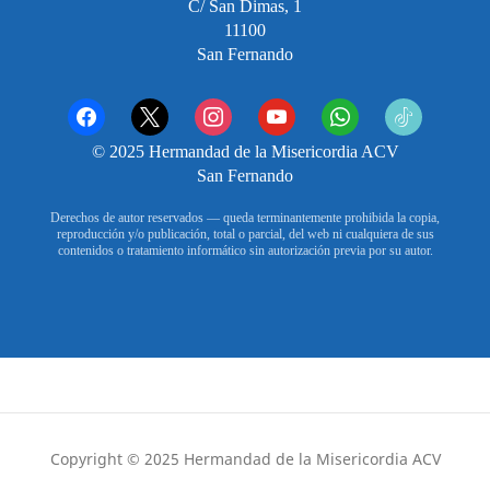
C/ San Dimas, 1
11100
San Fernando
facebook
x
instagram
youtube
whatsapp
tiktok2
© 2025 Hermandad de la Misericordia ACV
San Fernando
Derechos de autor reservados — queda terminantemente prohibida la copia,
reproducción y/o publicación, total o parcial, del web ni cualquiera de sus
contenidos o tratamiento informático sin autorización previa por su autor.
Copyright © 2025 Hermandad de la Misericordia ACV