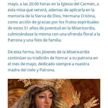
mayo, a las 20:00 horas en la Iglesia del Carmen, a
esta misa que servirá, ademas de aplicarla en la
memoria de la Sierva de Dios, Hermana Cristina,
como acción de gracias por los frutos espirituales
de estos 51 años de juventud en la Misericordia,
culminándose la misma con una ofrenda floral a la
Patrona y una foto de familia.
De esta forma, los jóvenes de la Misericordia
continúan su tradición de honrar a su patrona en
el mes de mayo, dedicado siempre a nuestra
madre del cielo y Patrona.