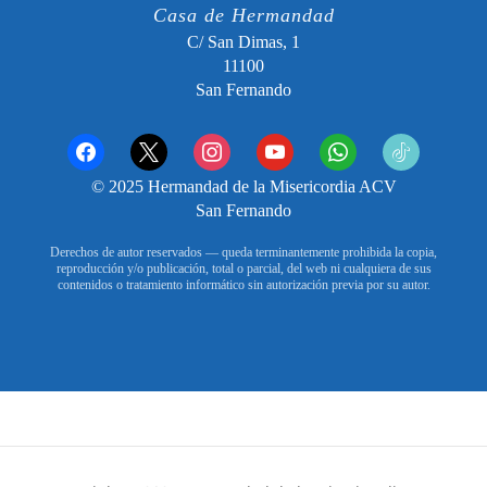
Casa de Hermandad
C/ San Dimas, 1
11100
San Fernando
facebook
x
instagram
youtube
whatsapp
tiktok2
© 2025 Hermandad de la Misericordia ACV
San Fernando
Derechos de autor reservados — queda terminantemente prohibida la copia,
reproducción y/o publicación, total o parcial, del web ni cualquiera de sus
contenidos o tratamiento informático sin autorización previa por su autor.