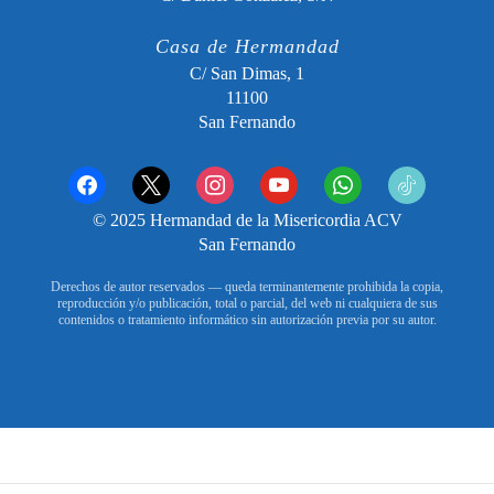
Casa de Hermandad
C/ San Dimas, 1
11100
San Fernando
facebook
x
instagram
youtube
whatsapp
tiktok2
© 2025 Hermandad de la Misericordia ACV
San Fernando
Derechos de autor reservados — queda terminantemente prohibida la copia,
reproducción y/o publicación, total o parcial, del web ni cualquiera de sus
contenidos o tratamiento informático sin autorización previa por su autor.