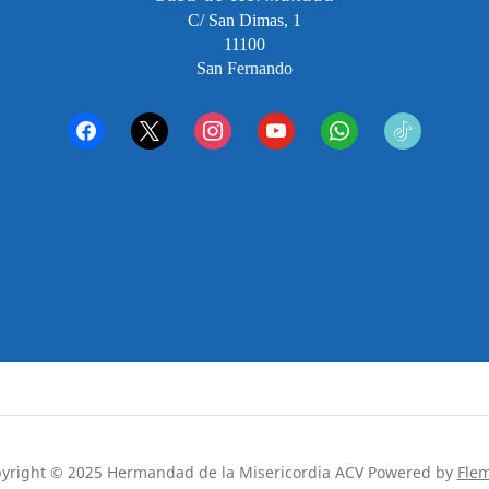
C/ San Dimas, 1
11100
San Fernando
facebook
x
instagram
youtube
whatsapp
tiktok2
yright © 2025 Hermandad de la Misericordia ACV
Powered by
Fle