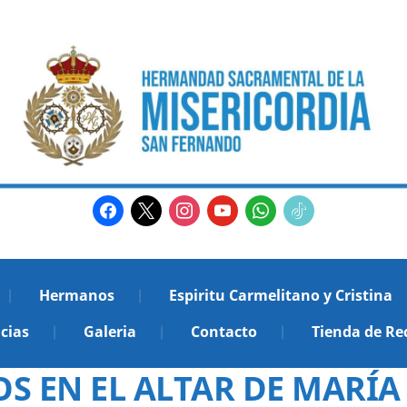
facebook
x
instagram
youtube
whatsapp
tiktok2
Hermanos
Espiritu Carmelitano y Cristina
cias
Galeria
Contacto
Tienda de Re
S EN EL ALTAR DE MARÍA