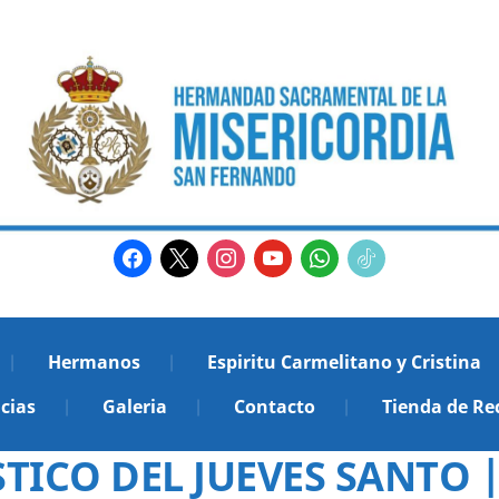
facebook
x
instagram
youtube
whatsapp
tiktok2
Hermanos
Espiritu Carmelitano y Cristina
cias
Galeria
Contacto
Tienda de Re
CO DEL JUEVES SANTO | 