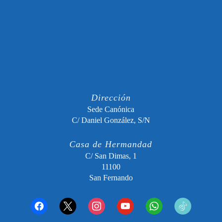
Dirección
Sede Canónica
C/ Daniel González, S/N
Casa de Hermandad
C/ San Dimas, 1
11100
San Fernando
facebook
x
instagram
youtube
whatsapp
tiktok2