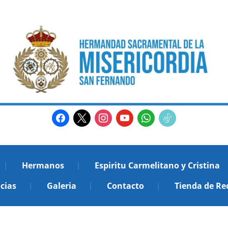
facebook
x
instagram
youtube
whatsapp
tiktok2
Hermanos
Espiritu Carmelitano y Cristina
cias
Galeria
Contacto
Tienda de Re