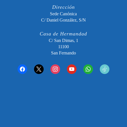
Dirección
Sede Canónica
C/ Daniel González, S/N
Casa de Hermandad
C/ San Dimas, 1
11100
San Fernando
facebook
x
instagram
youtube
whatsapp
tiktok2