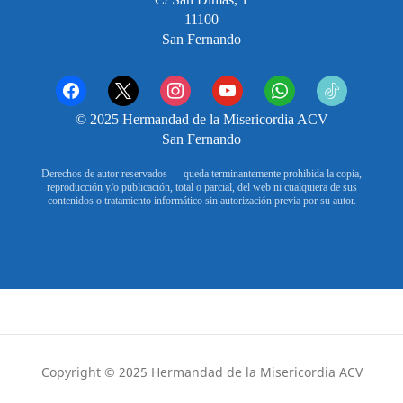
11100
San Fernando
facebook
x
instagram
youtube
whatsapp
tiktok2
© 2025 Hermandad de la Misericordia ACV
San Fernando
Derechos de autor reservados — queda terminantemente prohibida la copia,
reproducción y/o publicación, total o parcial, del web ni cualquiera de sus
contenidos o tratamiento informático sin autorización previa por su autor.
Copyright © 2025 Hermandad de la Misericordia ACV