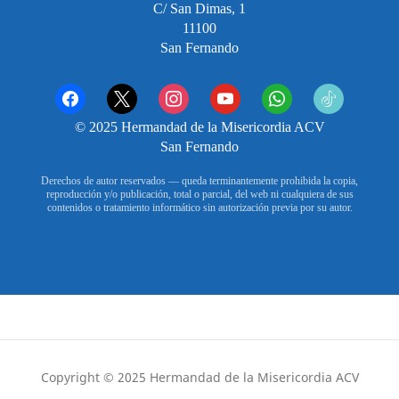
C/ San Dimas, 1
11100
San Fernando
facebook
x
instagram
youtube
whatsapp
tiktok2
© 2025 Hermandad de la Misericordia ACV
San Fernando
Derechos de autor reservados — queda terminantemente prohibida la copia,
reproducción y/o publicación, total o parcial, del web ni cualquiera de sus
contenidos o tratamiento informático sin autorización previa por su autor.
Copyright © 2025 Hermandad de la Misericordia ACV