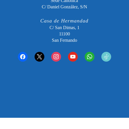
Sede Canónica
C/ Daniel González, S/N
Casa de Hermandad
C/ San Dimas, 1
11100
San Fernando
facebook
x
instagram
youtube
whatsapp
tiktok2