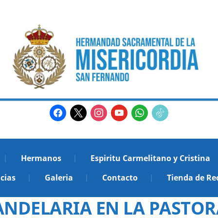
facebook
x
instagram
youtube
whatsapp
tiktok2
Hermanos
Espiritu Carmelitano y Cristina
cias
Galeria
Contacto
Tienda de Re
ANDELARIA EN LA PASTORA