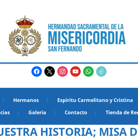
facebook
x
instagram
youtube
whatsapp
tiktok2
Hermanos
Espiritu Carmelitano y Cristina
cias
Galeria
Contacto
Tienda de Re
ESTRA HISTORIA; MISA D