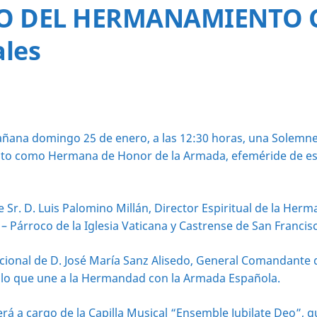
RIO DEL HERMANAMIENTO 
ales
ana domingo 25 de enero, a las 12:30 horas, una Solemne Eu
to como Hermana de Honor de la Armada, efeméride de espec
e Sr. D. Luis Palomino Millán, Director Espiritual de la He
– Párroco de la Iglesia Vaticana y Castrense de San Francis
ucional de D. José María Sanz Alisedo, General Comandante d
ulo que une a la Hermandad con la Armada Española.
rá a cargo de la Capilla Musical “Ensemble Jubilate Deo”, q