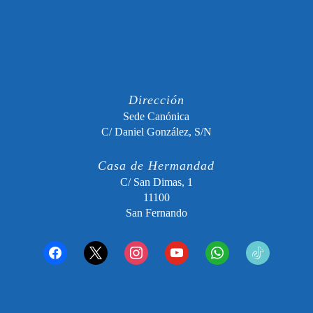
Dirección
Sede Canónica
C/ Daniel González, S/N
Casa de Hermandad
C/ San Dimas, 1
11100
San Fernando
facebook
x
instagram
youtube
whatsapp
tiktok2