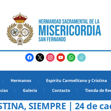
facebook
x
instagram
youtube
whatsapp
tiktok2
Hermanos
Espiritu Carmelitano y Cristina
cias
Galeria
Contacto
Tienda de Re
INA, SIEMPRE | 24 de c