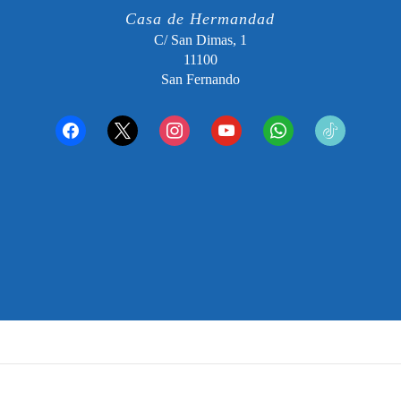
Casa de Hermandad
C/ San Dimas, 1
11100
San Fernando
facebook
x
instagram
youtube
whatsapp
tiktok2