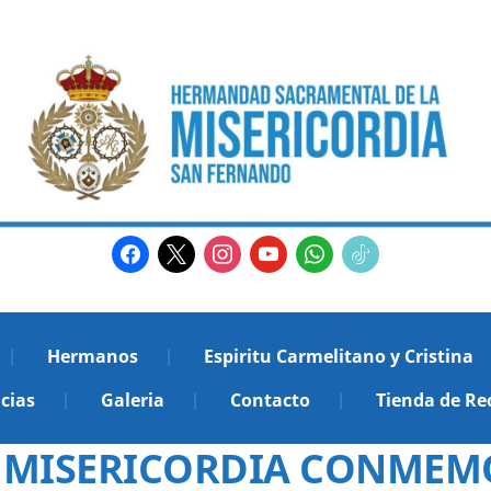
facebook
x
instagram
youtube
whatsapp
tiktok2
Hermanos
Espiritu Carmelitano y Cristina
cias
Galeria
Contacto
Tienda de Re
 MISERICORDIA CONMEMO