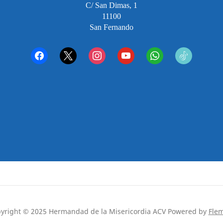
C/ San Dimas, 1
11100
San Fernando
facebook
x
instagram
youtube
whatsapp
tiktok2
yright © 2025 Hermandad de la Misericordia ACV
Powered by
Fle