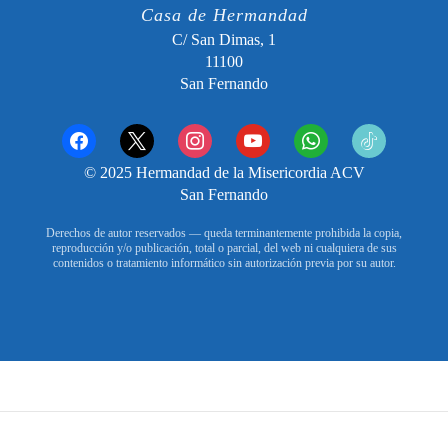
Casa de Hermandad
C/ San Dimas, 1
11100
San Fernando
facebook
x
instagram
youtube
whatsapp
tiktok2
© 2025 Hermandad de la Misericordia ACV
San Fernando
Derechos de autor reservados — queda terminantemente prohibida la copia,
reproducción y/o publicación, total o parcial, del web ni cualquiera de sus
contenidos o tratamiento informático sin autorización previa por su autor.