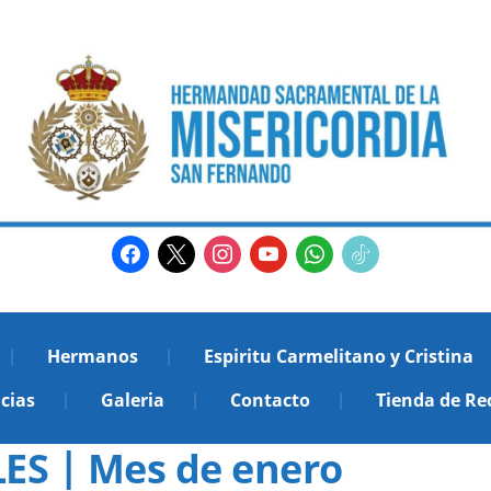
facebook
x
instagram
youtube
whatsapp
tiktok2
Hermanos
Espiritu Carmelitano y Cristina
cias
Galeria
Contacto
Tienda de Re
S | Mes de enero