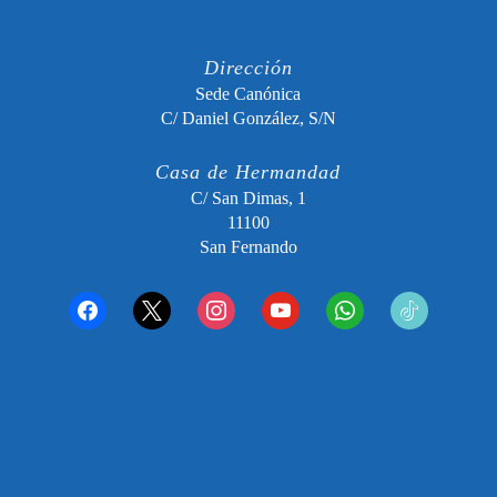
Dirección
Sede Canónica
C/ Daniel González, S/N
Casa de Hermandad
C/ San Dimas, 1
11100
San Fernando
facebook
x
instagram
youtube
whatsapp
tiktok2