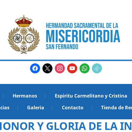
facebook
x
instagram
youtube
whatsapp
tiktok2
Hermanos
Espiritu Carmelitano y Cristina
cias
Galeria
Contacto
Tienda de Re
HONOR Y GLORIA DE LA 