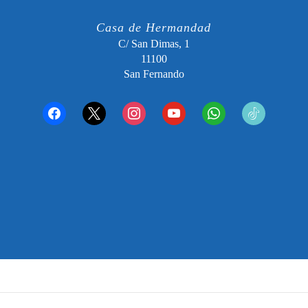
Casa de Hermandad
C/ San Dimas, 1
11100
San Fernando
facebook
x
instagram
youtube
whatsapp
tiktok2