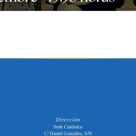
Dirección
Sede Canónica
C/ Daniel González, S/N