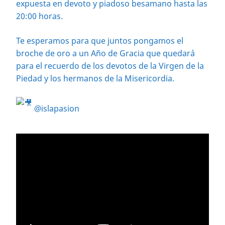
expuesta en devoto y piadoso besamano hasta las
20:00 horas.
Te esperamos para que juntos pongamos el
broche de oro a un Año de Gracia que quedará
para el recuerdo de los devotos de la Virgen de la
Piedad y los hermanos de la Misericordia.
@islapasion