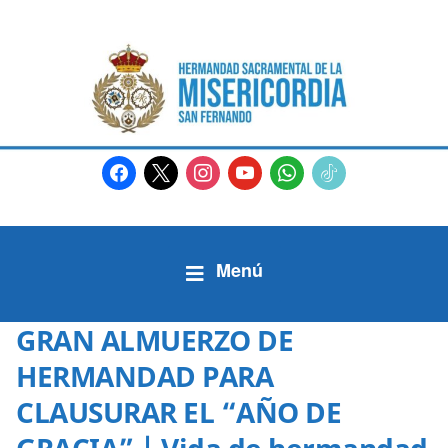
facebook
x
instagram
youtube
whatsapp
tiktok2
GRAN ALMUERZO DE
HERMANDAD PARA
CLAUSURAR EL “AÑO DE
GRACIA” | Vida de hermandad