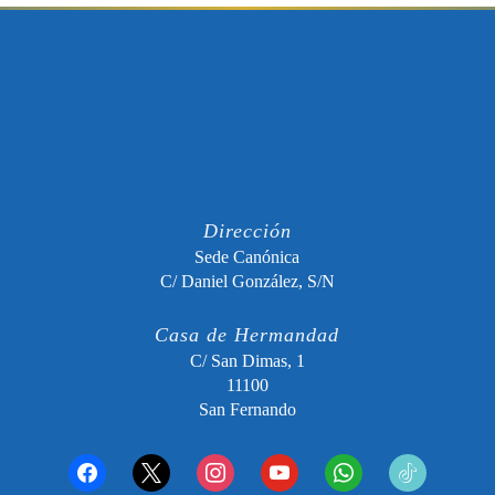
Dirección
Sede Canónica
C/ Daniel González, S/N
Casa de Hermandad
C/ San Dimas, 1
11100
San Fernando
facebook
x
instagram
youtube
whatsapp
tiktok2