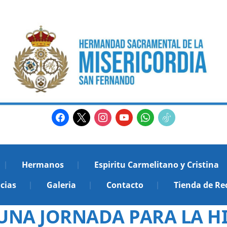
facebook
x
instagram
youtube
whatsapp
tiktok2
Hermanos
Espiritu Carmelitano y Cristina
cias
Galeria
Contacto
Tienda de Re
UNA JORNADA PARA LA HIS