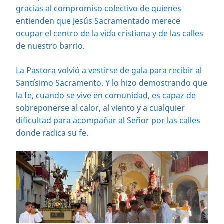
gracias al compromiso colectivo de quienes
entienden que Jesús Sacramentado merece
ocupar el centro de la vida cristiana y de las calles
de nuestro barrio.
La Pastora volvió a vestirse de gala para recibir al
Santísimo Sacramento. Y lo hizo demostrando que
la fe, cuando se vive en comunidad, es capaz de
sobreponerse al calor, al viento y a cualquier
dificultad para acompañar al Señor por las calles
donde radica su fe.